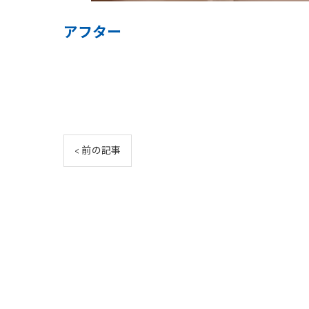
アフター
< 前の記事
080-6476-0263
[営業時間]9:00～18:00[定
営業電話お断り