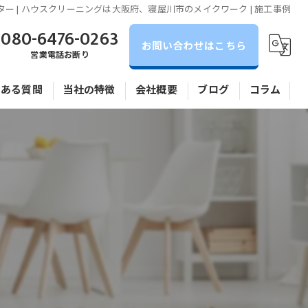
ター | ハウスクリーニングは大阪府、寝屋川市のメイクワーク | 施工事例
080-6476-0263
お問い合わせはこちら
営業電話お断り
くある質問
当社の特徴
会社概要
ブログ
コラム
全体清掃
アパート
マンション
水回り
相談