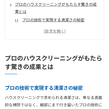
プロのハウスクリーニングがもたらす驚きの成
果とは
プロの技術で実現する清潔さの秘密
ハウスクリーニングが生活空間を蘇らせる
理由
ハウスクリーニングで得られる心の安らぎ
とは
プロのハウスクリーニングがもたら
プロのクリーニングがもたらす健康への影
す驚きの成果とは
響
ハウスクリーニングで訪問者に好印象を与
える
プロの技術で実現する清潔さの秘密
住まいを新品同様にするハウスクリーニングの
ハウスクリーニングで求められる清潔さは、単なる表面
秘訣
的な掃除ではなく、細部にまで行き届いたプロの技術に
プロが教える効率的な掃除方法