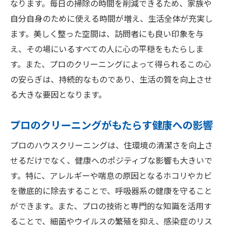
なります。毎日の掃除の時間を削減できるため、家族や
プロが使う清潔感を保つテクニック
自分自身のために使える時間が増え、生活全体が充実し
心地よさを重視した掃除のポイント
ます。美しく整った空間は、訪問者にも良い印象を与
香りで空間を演出するクリーニング方法
え、その場にいるすべての人に心の平穏をもたらしま
プロの視点から見た掃除の優先順位
す。また、プロのクリーニングによって得られるこの心
健康的な住環境を作るクリーニング法
の安らぎは、持続的なものであり、生活の質を向上させ
ハウスクリーニングで快適な生活をサポー
る大きな要因となります。
ト
プロのクリーニングがもたらす健康への影響
プロのハウスクリーニングは、住環境の清潔さを向上さ
せるだけでなく、健康へのポジティブな影響も大きいで
す。特に、アレルギーや喘息の原因となるホコリやカビ
を徹底的に除去することで、呼吸器系の健康を守ること
ができます。また、プロの技術と専門的な知識を活用す
ることで、細菌やウイルスの繁殖を抑え、感染症のリス