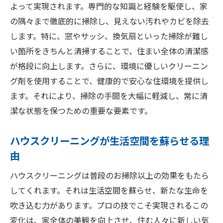
よって実現されます。専門的な知識と経験を駆使し、家
見落としがちな場所をきれいにするコツ
の隅々まで徹底的に掃除し、見えない汚れやカビを除去
新品のような住まいを維持するための秘訣
します。特に、窓やサッシ、換気扇といった掃除が難し
プロの愛用するクリーニングツール
い箇所をきちんと清掃することで、住まい全体の清潔感
エコフレンドリーな掃除方法の紹介
が格段に向上します。さらに、環境に優しいクリーニン
ハウスクリーニングで家具も一新
グ剤を使用することで、健康的で安心な住環境を提供し
細部まで行き届いたハウスクリーニングで生活
ます。それにより、掃除の手間を大幅に軽減し、常に清
空間を一新
潔な状態を保つための重要な要素です。
ディープクリーニングがもたらす変化とは
ハウスクリーニングが生活空間を蘇らせる理
細部の掃除が生活空間に与える影響
由
プロがチェックする見落としがちな部分
ハウスクリーニングは普段のお掃除以上の効果をもたら
クリーニングで得られる長期的なメリット
してくれます。それは生活空間を蘇らせ、新たな生命を
プロの手による全体的な美観の向上
吹き込む力があります。プロの技でこそ実現されるこの
小さな清掃がもたらす大きな効果
変化は、家全体の美観を向上させ、住む人々に新しい気