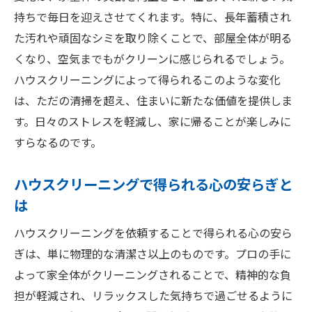
ハウスクリーニングで住まいの価値を最大化す
持ちで毎日を迎えさせてくれます。特に、長年蓄積され
る方法
た汚れや頑固なシミを取り除くことで、部屋全体が明る
定期的なクリーニングが不動産価値を保つ
くなり、空気までもがクリーンに感じられるでしょう。
理由
ハウスクリーニングによって得られるこのような変化
住まいの価値アップに繋がる掃除のポイン
は、ただの清掃を超え、住まいに新たな価値を提供しま
ト
す。日々のストレスを軽減し、家に帰ることが楽しみに
プロが教える資産保護のための掃除法
すらなるのです。
ハウスクリーニングで得られる経済的メリ
ハウスクリーニングで得られる心の安らぎと
ット
は
価値を高めるための専用クリーニングプラ
ン
ハウスクリーニングを依頼することで得られる心の安ら
ぎは、単に物理的な清潔さ以上のものです。プロの手に
清掃が住まいの寿命を延ばす理由
よって家全体がクリーニングされることで、精神的な負
清潔で心地よい空間を作るハウスクリーニング
担が軽減され、リラックスした気持ちで過ごせるように
のテクニック