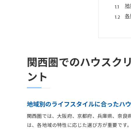
地
各
地
交
地
地
関西圏でのハウスク
大阪府
ント
大
即
交
地域別のライフスタイルに合ったハ
大
関西圏では、大阪府、京都府、兵庫県、奈良
緊
は、各地域の特性に応じた選び方が重要です
大