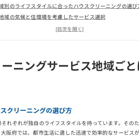
域別のライフスタイルに合ったハウスクリーニングの選び
地域の気候と住環境を考慮したサービス選択
域ごとのクリーニングサービスの特性と選び方
通アクセスを考慮した効果的なサービス利用法
域密着型のサービスがもたらす利点
域の特性を活かしたハウスクリーニングの提案
リーニングサービス地域ごと
のハウスクリーニング交通の便を活かした即日対応の魅力
阪の交通網を活かした迅速なサービス
日対応が可能なクリーニングサービスの選び方
通便利な地域でのハウスクリーニングの利便性
ウスクリーニングの選び方
阪府の特性に合ったクリーニング業者の選択
県それぞれが独自のライフスタイルを持っています。その
急時にも安心なクリーニングサービス
。大阪府では、都市生活に適した迅速で効率的なサービス
阪での効果的なハウスクリーニング利用法