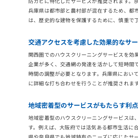
ラ
防カビに特化したサービスが推奨されます。
地
兵庫県は都市部と農村部が混在するため、都
は、歴史的な建物を保護するために、慎重で
奈良県
エ
交通アクセスを考慮した効果的なサ
自
奈
関西圏でのハウスクリーニングサービスを効
企業が多く、交通網の発達を活かして短時間
エ
時間の調整が必要となります。兵庫県におい
環
に詳細な打ち合わせを行うことが推奨されま
自
ハウス
地域密着型のサービスがもたらす利
プ
地域密着型のハウスクリーニングサービスは
住
す。例えば、大阪府では活気ある都市生活に
快
県や奈良県でも地域特有のニーズに応じたサ