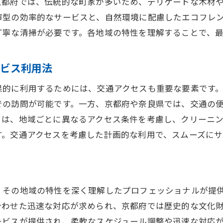
イフスタイルに沿ったクリーニングプラン提案
京都府では、伝統的な町家が多いため、デリケートな木材
域特性を活かしたサービスの利用法
市型の効率的なサービスと、自然環境に配慮したエコフレ
丁寧な清掃が必要です。各地域の特性を理解することで、
の自然環境を考慮したエコフレンドリーなハウスクリーニ
コ意識の高さを活かしたクリーニング方法
ービス利用法
然と共生するクリーニングサービスの選び方
良県の環境に配慮したクリーニング提案
果的に利用するためには、交通アクセスも重要な要素です
での訪問が可能です。一方、京都府や奈良県では、交通の
コフレンドリーな洗剤と技術の活用法
ては、地域ごとに異なるアクセス条件を考慮し、クリーニ
境保全に貢献するクリーニング企業の選択
す。交通アクセスを考慮した計画的な利用で、スムーズにサ
然環境を尊重したハウスクリーニングの実践
クリーニングで安心快適な住まいを作るためのプロの知恵
点
ロフェッショナルによる効果的な清掃技術
、その地域の特性を深く理解したプロフェッショナルが提
環境改善のためのクリーニングアドバイス
合わせた迅速な対応が求められ、京都府では歴史的な文化
適な居住空間を実現する掃除のテクニック
ービスが提供され、柔軟なスケジュール調整や迅速な対応