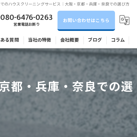
圏でのハウスクリーニングサービス：大阪・京都・兵庫・奈良での選び方
080-6476-0263
お問い合わせはこちら
営業電話お断り
くある質問
当社の特徴
会社概要
ブログ
コラム
全体清掃
アパート
京都・兵庫・奈良での選
マンション
水回り
相談