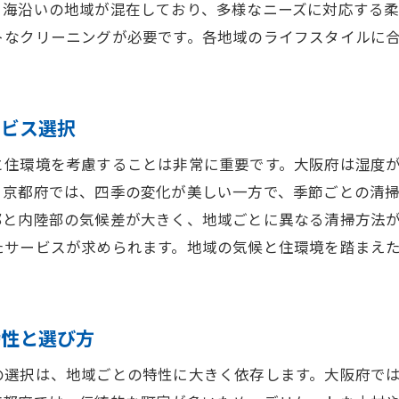
と海沿いの地域が混在しており、多様なニーズに対応する
の伝統的な住宅に最適なハウスクリーニングの選び方
トなクリーニングが必要です。各地域のライフスタイルに
都の伝統建築に対応するクリーニングサービス
化財保護を考慮したクリーニングの提案
風建築に特化したハウスクリーニングの特徴
ービス選択
都府の歴史的住宅に最適なサービス選択
と住環境を考慮することは非常に重要です。大阪府は湿度
統と現代を融合させたクリーニング方法論
。京都府では、四季の変化が美しい一方で、季節ごとの清
都での特有のクリーニングニーズへの対応
部と内陸部の気候差が大きく、地域ごとに異なる清掃方法
の多様なライフスタイルに応じたハウスクリーニングの提
たサービスが求められます。地域の気候と住環境を踏まえ
様なライフスタイルに対応するクリーニングサービス
。
庫の都市部と田舎部で異なるニーズ分析
特性と選び方
活スタイルに応じたカスタマイズクリーニング
庫県での効果的なハウスクリーニング選び
の選択は、地域ごとの特性に大きく依存します。大阪府で