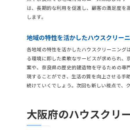
専
は、長期的な利用を促進し、顧客の満足度を
衛
します。
ク
地域の
地域の特性を活かしたハウスクリー
地
各地域の特性を活かしたハウスクリーニング
各
る環境に即した柔軟なサービスが求められ、
地
案や、奈良県の歴史的建造物を守るための専
住
現することができ、生活の質を向上させる手
地
続けていくでしょう。次回も新しい視点で、
最
関西圏
大阪府のハウスクリ
総
関