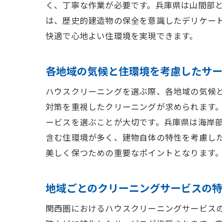
く、丁寧な作業が必要です。兵庫県は山間部
京都府
は、歴史的建造物の保全を意識したデリケー
京
快適で心地よい住環境を実現できます。
文
和
各地域の気候と住環境を考慮したサ
京
ハウスクリーニングを選ぶ際、各地域の気候
伝
対策を重視したクリーニングが求められます
京
ービスを選ぶことが大切です。兵庫県は海岸
兵庫県
含む住環境が多く、建物自体の特性を考慮し
多
美しく保つための重要なポイントとなります
兵
地域ごとのクリーニングサービスの
生
兵
関西圏におけるハウスクリーニングサービス