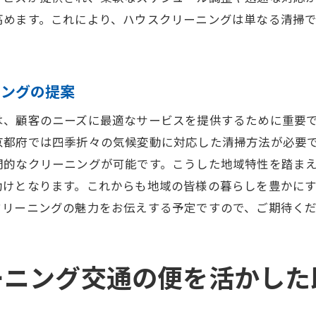
門家が提案するクリーニングのポイント
高めます。これにより、ハウスクリーニングは単なる清掃
生的な住まい作りを支えるプロの技
リーニングで健康的な生活環境を構築
特性を理解し最適なハウスクリーニングを選ぶためのガイ
ニングの提案
域特性を理解したクリーニング選択の重要性
は、顧客のニーズに最適なサービスを提供するために重要
地域の住民ニーズに応えるサービスの選び方
京都府では四季折々の気候変動に対応した清掃方法が必要
域に根ざしたクリーニング業者の見極め方
門的なクリーニングが可能です。こうした地域特性を踏ま
環境に適したクリーニングサービスの特徴
助けとなります。これからも地域の皆様の暮らしを豊かに
域ごとの特性を活かしたサービスの提案
クリーニングの魅力をお伝えする予定ですので、ご期待く
適なクリーニング選びをサポートする知識
でのハウスクリーニングサービス選び住まいのトータルケ
ーニング交通の便を活かした
合的な住まいのケアを提供するクリーニング選び
西圏の特徴を活かしたクリーニング戦略