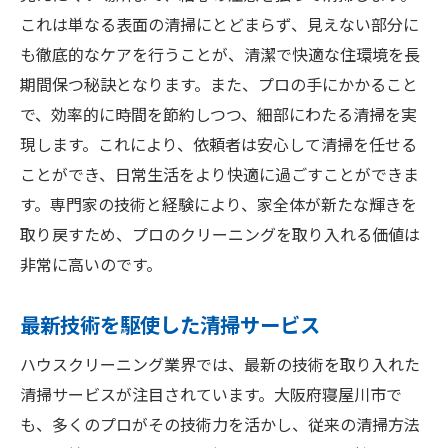
特別な機材での清掃法
これは単なる表面の清掃にとどまらず、見えない部分に
も徹底的なケアを行うことが、清潔で快適な住環境を長
健康への配慮がされたクリーニング
期間保つ秘訣となります。また、プロの手にかかること
家族全員が安心できる環境作り
で、効率的に時間を節約しつつ、細部にわたる清掃を実
生活空間の質を向上させる理由
現します。これにより、依頼者は安心して清掃を任せる
専門家によるトラブル解決
ことができ、日常生活をより快適に過ごすことができま
寝屋川市に住む人が知っておくべきハウスクリ
す。専門家の技術と経験により、家全体が新たな輝きを
ーニングのポイント
取り戻すため、プロのクリーニングを取り入れる価値は
初めてのクリーニング依頼の流れ
非常に高いのです。
サービス選びで失敗しないためのコツ
最新技術を駆使した清掃サービス
注意すべきクリーニング業者の選び方
コストパフォーマンスを重視する方へ
ハウスクリーニング業界では、最新の技術を取り入れた
利用者の声を参考にした選択法
清掃サービスが注目されています。大阪府寝屋川市で
も、多くのプロがその技術力を活かし、従来の清掃方法
お得に利用するための情報収集法