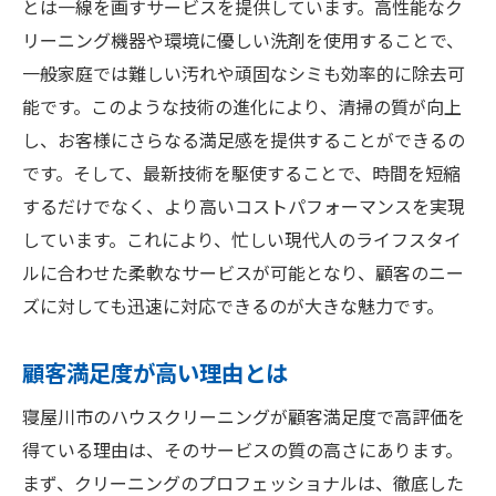
とは一線を画すサービスを提供しています。高性能なク
ハウスクリーニングで手間を減らし寝屋川市で
リーニング機器や環境に優しい洗剤を使用することで、
の暮らしを楽しむ
一般家庭では難しい汚れや頑固なシミも効率的に除去可
クリーニングで時間を増やす方法
能です。このような技術の進化により、清掃の質が向上
家族の時間を大切にするための提案
し、お客様にさらなる満足感を提供することができるの
ストレスフリーな生活の実現
です。そして、最新技術を駆使することで、時間を短縮
趣味やリラクゼーションの時間確保
するだけでなく、より高いコストパフォーマンスを実現
日常の煩わしさを軽減する方法
しています。これにより、忙しい現代人のライフスタイ
ルに合わせた柔軟なサービスが可能となり、顧客のニー
暮らしの質を向上させるヒント
ズに対しても迅速に対応できるのが大きな魅力です。
寝屋川市での専門的なハウスクリーニングを活
用するメリット
顧客満足度が高い理由とは
個別ニーズに応える柔軟性
寝屋川市のハウスクリーニングが顧客満足度で高評価を
一度頼めばわかるプロの違い
得ている理由は、そのサービスの質の高さにあります。
長期的なコスト削減にもつながる理由
まず、クリーニングのプロフェッショナルは、徹底した