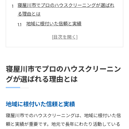
寝屋川市でプロのハウスクリーニングが選ばれ
る理由とは
地域に根付いた信頼と実績
専門家による細部までのケア
最新技術を駆使した清掃サービス
顧客満足度が高い理由とは
時間とコストの節約
寝屋川市でプロのハウスクリーニン
安心のサポート体制
グが選ばれる理由とは
ハウスクリーニングの専門家が教える寝屋川市
での効果的な清掃法
プロが推奨する掃除スケジュール
地域に根付いた信頼と実績
場所別の清掃方法
寝屋川市でのハウスクリーニングは、地域に根付いた信
環境に優しい洗剤の使い方
頼と実績が重要です。地元で長年にわたり活動している