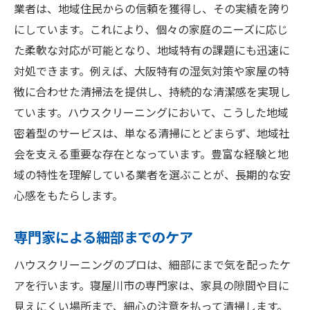
汚れを防ぐための日常ケア
業者は、地域住民からの信頼を獲得し、その実績を誇り
効率的な掃除用具の選び方
にしています。これにより、個々の家庭のニーズに応じ
清掃のプロに学ぶコツ
た柔軟な対応が可能となり、地域特有の課題にも迅速に
対処できます。例えば、大阪特有の湿気対策や家屋の特
寝屋川市の住まいを清潔に保つためのハウスク
徴に合わせた清掃法を提供し、持続的な清潔感を実現し
リーニング秘訣
ています。ハウスクリーニングにおいて、こうした地域
定期的な清掃の重要性
密着型のサービスは、単なる清掃にとどまらず、地域社
見逃しがちな場所の掃除法
会を支える重要な存在となっています。豊富な経験と地
プロが教える整理整頓術
域の特性を理解している業者を選ぶことが、長期的な安
家庭でできるメンテナンス術
心感をもたらします。
季節ごとの清掃のポイント
専門家による細部までのケア
快適な住空間を維持する秘訣
プロの技術で快適な空間を実現するハウスクリ
ハウスクリーニングのプロは、細部にまで気を配ったケ
ーニングの魅力
アを行います。寝屋川市の専門家は、家具の隙間や目に
プロフェッショナルならではの効果
見えにくい場所まで、細心の注意を払って清掃します。