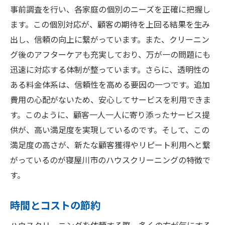
家の価値を保つためのクリーニング
事前調査を行い、各家庭の個別のニーズを正確に把握し
安心して任せられる信頼の背景
ます。この個別対応が、顧客の期待を上回る結果を生み
地域密着のサポートで安心
出し、信頼の向上に繋がっています。また、クリーニン
清潔な暮らしを実現するためのハウスクリーニ
グ後のアフターケアも充実しており、万が一の問題にも
ング選び方ガイド
迅速に対応する体制が整っています。さらに、透明性の
理想のサービスを見つけるために
ある料金体系は、信頼性を高める要因の一つです。追加
費用の心配がないため、安心してサービスを利用できま
比較検討の際のポイント
す。このように、顧客一人一人に寄り添ったサービス提
口コミや評判の活用法
供が、高い満足度を実現しているのです。そして、この
適切なサービスプランの選び方
満足度の高さが、新たな顧客獲得やリピート利用へと繋
信頼できる業者を見極める方法
がっているのが寝屋川市のハウスクリーニングの特徴で
賢い消費者になるための知恵
す。
時間とコストの節約