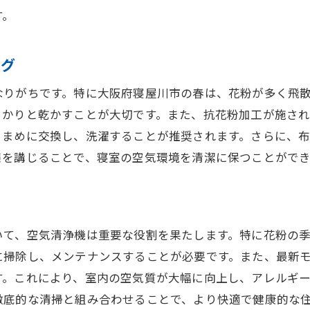
す。
夏の暑さに負けない寝屋川市のハウスクリーニング方法
エアコンフィルターの掃除で電気代を節約
ング
扇風機を活用した涼しい部屋作り
冷蔵庫内の整理と清掃で食品の鮮度を保つ
なりがちです。特に大阪府寝屋川市の春は、花粉が多く飛
っかりと乾かすことが大切です。また、抗花粉加工が施さ
ベランダと窓の高圧洗浄で外観もリフレッシュ
こまめに交換し、洗濯することが推奨されます。さらに、
夏場の臭い対策に効果的な換気法
策を講じることで、寝室の空気環境を清潔に保つことができ
夏に活躍する掃除ロボットの選び方
秋の換気とホコリ対策で快適空間を保つクリーニング
善
窓を開けて秋の空気を取り込むタイミング
いて、空気清浄機は重要な役割を果たします。特に花粉の
ホコリが目立つ場所を効率よく掃除するテクニック
に掃除し、メンテナンスすることが必要です。また、最新
カーペットとラグのクリーニングでホコリを撃退
す。これにより、室内の空気質が大幅に向上し、アレルギ
秋の衣替え時に行う収納のお手入れ法
徹底的な清掃と組み合わせることで、より快適で健康的な