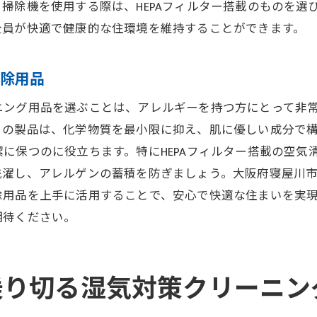
お掃除カレンダーで計画的にクリーニング
掃除機を使用する際は、HEPAフィルター搭載のものを選
全員が快適で健康的な住環境を維持することができます。
季節ごとの掃除チェックリストを活用
プロの技を取り入れた年間掃除戦略
掃除用品
寝屋川市で実践する持続可能なハウスクリーニングの知恵
エコな掃除用品の選択肢
ニング用品を選ぶことは、アレルギーを持つ方にとって非
廃棄物を減らすリサイクル掃除法
らの製品は、化学物質を最小限に抑え、肌に優しい成分で
保つのに役立ちます。特にHEPAフィルター搭載の空気清浄
自家製クリーニング剤の作り方
洗濯し、アレルゲンの蓄積を防ぎましょう。大阪府寝屋川
省エネを意識した清掃計画
除用品を上手に活用することで、安心で快適な住まいを実
地域資源を活用した掃除コミュニティ
期待ください。
持続可能な生活を支える掃除の心得
一年を通して快適な住まいを実現するハウスクリーニング
季節ごとの掃除習慣を身につける
乗り切る湿気対策クリーニン
定期的なメンテナンスの重要性