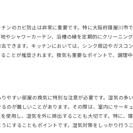
生活スタイルに合った掃除ルーティンを作成
家族を巻き込むクリーニングの工夫
プロと協力して効率的な清掃を
ッチンのカビ防止は非常に重要です。特に大阪府寝屋川市
健康的な住環境を維持するための鍵
目地やシャワーカーテン、浴槽の縁を定期的にクリーニン
除去できます。キッチンにおいては、シンク周辺やガスコ
けることが推奨されます。換気も重要なポイントで、調理
ツ
もりやすい部屋の換気に特別な注意が必要です。湿気の多
けるのが難しいことがあります。その際は、室内にサーキ
扇を使用し、湿気を外に排出することも大切です。特に、
ようにすることもポイントです。湿気対策をしっかり行う