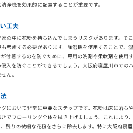
室内植物を活用した空気清浄のメリット
気清浄機を効果的に配置することが重要です。
季節の変わり目に最適な掃除計画の立て方
冬の暖房使用による汚れを防ぐ寝屋川市での掃除テクニッ
ない工夫
暖房器具のフィルター掃除で効率アップ
で家の中に花粉を持ち込んでしまうリスクがあります。そ
加湿器を活用して湿度を適正に保つ方法
策も考慮する必要があります。除湿機を使用することで、
窓の結露掃除と断熱対策で暖房費を節約
粉が付着するのを防ぐために、専用の洗剤や柔軟剤を使用
毛布やカーペットの冬季クリーニング法
の侵入を防ぐことができるでしょう。大阪府寝屋川市での
年末の大掃除で効率的に行うべき場所
ません。
暖かい室内でのほこりの立たない掃除法
季節ごとのハウスクリーニングで家を常に清潔に保つ方法
除法
四季折々の掃除ポイントを押さえる
ングにおいて非常に重要なステップです。花粉は床に落ち
季節ごとの掃除用品の選び方
拭きでフローリング全体を拭き上げましょう。これにより
家族全員で楽しむ掃除のアイデア
で、残りの微細な花粉をさらに除去します。特に大阪府寝