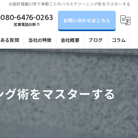
大阪府寝屋川市で季節ごとのハウスクリーニング術をマスターする
080-6476-0263
お問い合わせはこちら
営業電話お断り
くある質問
当社の特徴
会社概要
ブログ
コラム
全体清掃
アパート
ング術をマスターする
マンション
水回り
相談