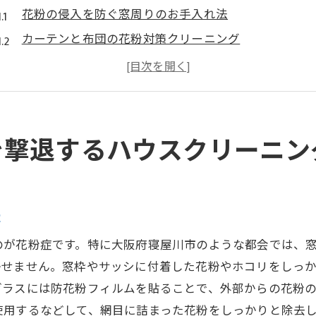
花粉の侵入を防ぐ窓周りのお手入れ法
カーテンと布団の花粉対策クリーニング
空気清浄機を活用した室内環境の改善
洗濯物の室内干しで花粉を持ち込まない工夫
フローリングの花粉除去に最適な掃除法
専門家が教えるアレルギーに優しい掃除用品
を撃退するハウスクリーニン
プロが教える梅雨を乗り切る湿気対策クリーニング術
お風呂場とキッチンのカビ防止法
湿気がこもりやすい部屋の換気のコツ
法
除湿機とエアコンの効果的な使い方
のが花粉症です。特に大阪府寝屋川市のような都会では、
衣類の湿気対策を徹底するクローゼット整理法
かせません。窓枠やサッシに付着した花粉やホコリをしっ
窓の結露を防ぐための簡単DIYアイデア
ガラスには防花粉フィルムを貼ることで、外部からの花粉
使用するなどして、網目に詰まった花粉をしっかりと除去
梅雨に最適なカビ取り洗剤の選び方