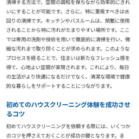
清掃する方法で、空間の調和を保ちながら効率的にきれ
す水回りの輝き
いにすることが可能です。さらに、特に重視すべきは水
水回りの清掃による生活の質の向上
回りの清掃です。キッチンやバスルームは、頻繁に使用
プロによる水回り清掃の実際の流れ
されることから特に汚れがたまりやすい場所です。ここ
水回りの清掃で家全体の印象を変える
では専用の洗剤や技術を用いて徹底的に清掃を行い、微
細な汚れまで取り除くことが求められます。このような
寝屋川市での水回りクリーニングのベスト
プロセスを経ることで、住まいは新たなフレッシュ感を
プラクティス
得て、心地よい空間が実現されます。これにより、毎日
新生活をより快適に！寝屋川市のハウスクリー
の生活がより快適になるだけでなく、清潔な環境で健康
ニングの活用法
的な暮らしをサポートすることにつながります。
快適な新生活のためのクリーニングプラン
寝屋川市でのハウスクリーニングの活用事
初めてのハウスクリーニング体験を成功させ
例
るコツ
新生活に必要な徹底清掃のポイント
初めてハウスクリーニングを依頼する際には、いくつか
クリーニングで叶える理想の住環境
のコツを押さえておくことが成功の鍵となります。ま