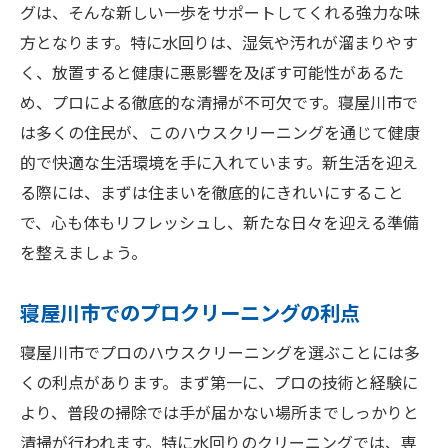
グは、そんな新しい一歩をサポートしてくれる強力な味
寝屋川市の特におすすめの水回り清掃サー
方となります。特に水回りは、湿気や汚れが溜まりやす
ビス
く、放置すると健康に悪影響を及ぼす可能性があるた
水回り掃除で見落としがちなポイント
め、プロによる徹底的な清掃が不可欠です。寝屋川市で
ピカピカな水回りを維持する方法
は多くの住民が、このハウスクリーニングを通じて健康
プロの技術で水回りの隅々まで綺麗に
的で快適な生活環境を手に入れています。新生活を迎え
る際には、まずは住まいを徹底的にきれいにすること
徹底清掃の効果を実感！寝屋川市のハウスクリ
で、心も体もリフレッシュし、新たな日々を迎える準備
ーニングの魅力
を整えましょう。
徹底清掃がもたらす住環境の変化
寝屋川市でのハウスクリーニング体験談
寝屋川市でのプロクリーニングの利点
プロによる清掃の技術と知識の深さ
寝屋川市でプロのハウスクリーニングを選ぶことには多
徹底清掃で得られる時間の節約
くの利点があります。まず第一に、プロの技術と経験に
ハウスクリーニングで健康的な住まいを
より、普段の掃除では手が届かない場所までしっかりと
寝屋川市でのクリーニング業者の選び方
清掃が行われます。特に水回りのクリーニングでは、専