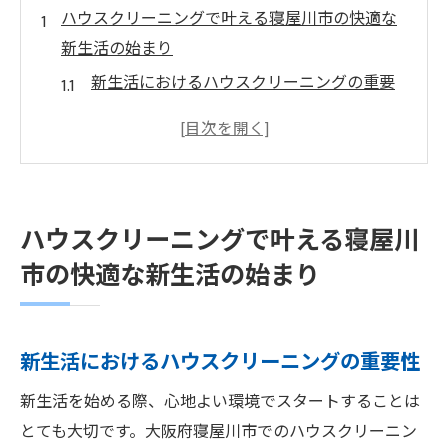
ハウスクリーニングで叶える寝屋川市の快適な
新生活の始まり
新生活におけるハウスクリーニングの重要
性
寝屋川市でのプロクリーニングの利点
快適な住空間を手に入れるためのステップ
初めてのハウスクリーニング体験を成功さ
ハウスクリーニングで叶える寝屋川
せるコツ
市の快適な新生活の始まり
清潔な環境でストレスフリーな生活を
ハウスクリーニングで健康的な生活を実現
プロによる寝屋川市ハウスクリーニングで水回
新生活におけるハウスクリーニングの重要性
りもピカピカに
新生活を始める際、心地よい環境でスタートすることは
水回りの清掃がもたらす快適さ
とても大切です。大阪府寝屋川市でのハウスクリーニン
プロの手による水回りの徹底掃除