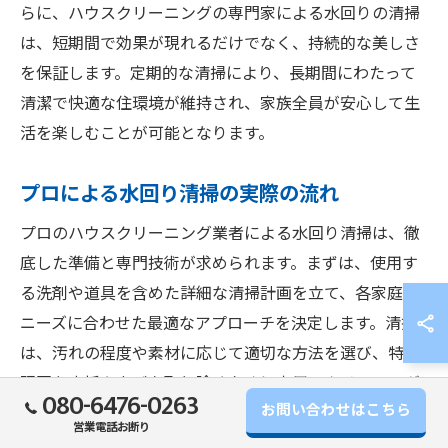
らに、ハウスクリーニングの専門家による水回りの清掃
は、短期間で効果が現れるだけでなく、持続的な美しさ
を保証します。定期的な清掃により、長期間にわたって
清潔で快適な住環境が維持され、家族全員が安心して生
活を楽しむことが可能となります。
プロによる水回り清掃の実際の流れ
プロのハウスクリーニング業者による水回り清掃は、徹
底した準備と専門技術が求められます。まずは、使用す
る洗剤や道具を含めた詳細な清掃計画を立て、各家庭の
ニーズに合わせた最適なアプローチを決定します。清掃
は、汚れの程度や素材に応じて適切な方法を選び、特に
頑固な水垢やカビを取り除くために専用のクリーニング
080-6476-0263
お問い合わせはこちら
剤と道具を使用します。プロの手による緻密な清掃によ
営業電話お断り
り、水回りが見違えるほど美しく輝くとともに、機能性