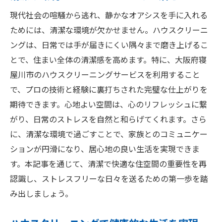
清潔な住まいがもたらす心理的安心感
現代社会の喧騒から逃れ、静かなオアシスを手に入れる
寝屋川市でのクリーニングが与える生活の
ためには、清潔な環境が欠かせません。ハウスクリーニ
快適さ
ングは、日常では手が届きにくい隅々まで磨き上げるこ
プロによる清掃で感じる家の変化
とで、住まい全体の清潔感を高めます。特に、大阪府寝
寝屋川市のハウスクリーニングで得られる
屋川市のハウスクリーニングサービスを利用すること
心の余裕
で、プロの技術と経験に裏打ちされた完璧な仕上がりを
期待できます。心地よい空間は、心のリフレッシュに繋
快適な住環境のためのクリーニングの重要
がり、日常のストレスを自然と和らげてくれます。さら
性
に、清潔な環境で過ごすことで、家族とのコミュニケー
安心感を提供する寝屋川市の清掃業者の選
ションが円滑になり、居心地の良い生活を実現できま
び方
す。本記事を通じて、清潔で快適な住空間の重要性を再
認識し、ストレスフリーな日々を送るための第一歩を踏
み出しましょう。