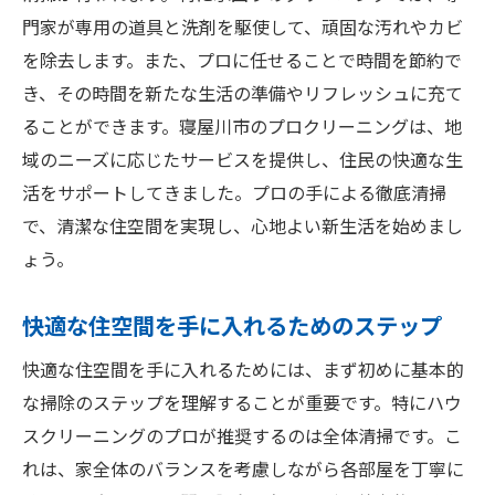
寝屋川市で選ばれるハウスクリーニングサービ
門家が専用の道具と洗剤を駆使して、頑固な汚れやカビ
スの秘密を解明
を除去します。また、プロに任せることで時間を節約で
人気のクリーニング業者の特徴
き、その時間を新たな生活の準備やリフレッシュに充て
口コミで選ぶ寝屋川市のクリーニングサー
ることができます。寝屋川市のプロクリーニングは、地
ビス
域のニーズに応じたサービスを提供し、住民の快適な生
活をサポートしてきました。プロの手による徹底清掃
プロが推奨する清掃方法とその効果
で、清潔な住空間を実現し、心地よい新生活を始めまし
寝屋川市の清掃サービスの料金と内容
ょう。
選ばれる理由：寝屋川市のクリーニングの
強み
快適な住空間を手に入れるためのステップ
ハウスクリーニング業者の賢い選び方
快適な住空間を手に入れるためには、まず初めに基本的
水回りの魅力を最大化する寝屋川市ハウスクリ
な掃除のステップを理解することが重要です。特にハウ
ーニングの力
スクリーニングのプロが推奨するのは全体清掃です。こ
水回りの美しさを保つためのプロの技術
れは、家全体のバランスを考慮しながら各部屋を丁寧に
寝屋川市でのハウスクリーニングがもたら