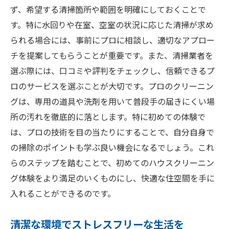
寝屋川市でのプロクリーニングの予約方法
ず、希望する清掃箇所や範囲を明確にしておくことで
新生活を始める前に知っておくべき清掃の
す。特に水回りや在室、空室の状況に応じた清掃が求め
重要性
られる場合には、事前にプロに相談し、適切なアプロー
プロの技で実現する寝屋川市の清潔な住まい作
チを提案してもらうことが重要です。また、清掃業者を
り
選ぶ際には、口コミや評判をチェックし、信頼できるプ
プロの技術で実現する清潔な住環境
ロのサービスを選ぶことが大切です。プロのクリーニン
グは、専用の道具や洗剤を用いて普段手の届きにくい場
寝屋川市でのプロ清掃が支持される理由
所の汚れを徹底的に落とします。特に初めての体験で
プロが語る！清掃後の住まいの変化
は、プロの技術を目の当たりにすることで、自分自身で
寝屋川市でのプロハウスクリーニングのメ
の掃除のポイントも学ぶ良い機会になるでしょう。これ
リット
らのステップを踏むことで、初めてのハウスクリーニン
清掃のプロフェッショナルに任せる安心感
グ体験をより満足のいくものにし、快適な住空間を手に
プロの技を用いた徹底清掃の実際
入れることができるのです。
寝屋川市でのハウスクリーニングがもたらす安
心感と快適さ
清潔な環境でストレスフリーな生活を