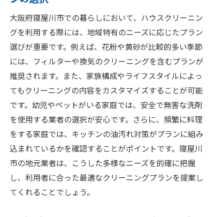
ハウスクリーニングで見逃しがちな掃除箇所と
大阪府寝屋川市での暮らしにおいて、ハウスクリーニン
は
グを利用する際には、地域特有のニーズに応じたプラン
エアコン内部の清掃の重要性
選びが重要です。例えば、花粉や黄砂が比較的多い季節
キッチン周りの細かな場所の掃除
には、フィルターや換気のクリーニングを含むプランが
バスルームの隠れた汚れの取り方
推奨されます。また、家族構成やライフスタイルによっ
窓ガラスとサッシの清掃ポイント
てもクリーニングの内容をカスタマイズすることが可能
玄関周りの見落としがちな部分
です。幼児やペットがいる家庭では、安全で無害な洗剤
を使用する業者の選択が安心です。さらに、頻繁に料理
家具の裏や隙間の清掃
をする家庭では、キッチンの油汚れ対策がプランに組み
プロの手で行うハウスクリーニングの具体的な
込まれているかを確認することがポイントです。寝屋川
作業内容
市の地元業者は、こうした多様なニーズを的確に把握
キッチンの油汚れを徹底除去
し、利用者に合った最適なクリーニングプランを提案し
バスルームのカビ取りと防カビ対策
てくれることでしょう。
フローリングの磨き上げ