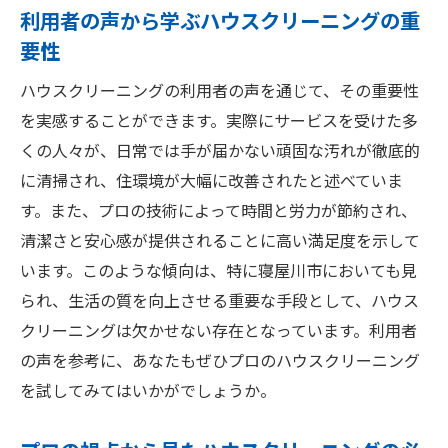
ント
利用者の声から学ぶハウスクリーニングの重
要性
価格だけでなくサービス内容で選ぶ
口コミや評価をチェックする重要性
ハウスクリーニングの利用者の声を通じて、その重要性
地元の信頼できる業者を選ぶ理由
を実感することができます。実際にサービスを受けた多
契約前に確認するべきクリーニング内容
くの人々が、日常では手が届かない頑固な汚れが徹底的
に清掃され、住環境が大幅に改善されたと述べていま
柔軟なスケジュール調整が可能な業者
す。また、プロの技術によって時間と労力が節約され、
アフターサービスの有無を確認
清潔さと安心感が提供されることに高い満足度を示して
います。このような傾向は、特に寝屋川市においても見
られ、生活の質を向上させる重要な手段として、ハウス
クリーニングは欠かせない存在となっています。利用者
の声を参考に、あなたもぜひプロのハウスクリーニング
を試してみてはいかがでしょうか。