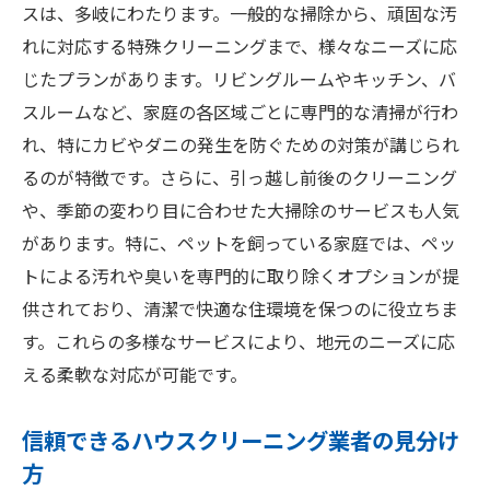
スは、多岐にわたります。一般的な掃除から、頑固な汚
知識
れに対応する特殊クリーニングまで、様々なニーズに応
ハウスクリーニングが生活に与える影響
じたプランがあります。リビングルームやキッチン、バ
日常の掃除ではできないプロの清掃技術
スルームなど、家庭の各区域ごとに専門的な清掃が行わ
寝屋川市で選ばれている清掃サービスとは
れ、特にカビやダニの発生を防ぐための対策が講じられ
忙しい人におすすめのハウスクリーニング
るのが特徴です。さらに、引っ越し前後のクリーニング
利用法
や、季節の変わり目に合わせた大掃除のサービスも人気
自宅を清潔に保つための基本的な知識
があります。特に、ペットを飼っている家庭では、ペッ
ハウスクリーニングで使われる主な清掃道
トによる汚れや臭いを専門的に取り除くオプションが提
具
供されており、清潔で快適な住環境を保つのに役立ちま
す。これらの多様なサービスにより、地元のニーズに応
ハウスクリーニングで実現する清潔で快適な暮
える柔軟な対応が可能です。
らし
家全体をリフレッシュするクリーニング方
信頼できるハウスクリーニング業者の見分け
法
方
見えない場所の汚れも落とすプロの技術