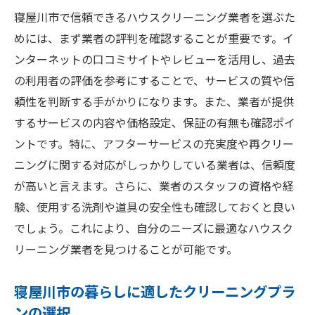
寝屋川市で信頼できるハウスクリーニング業者を選ぶた
快適な生活空間を作るためのクリーニング
めには、まず業者の評判を確認することが重要です。イ
ポイント
ンターネットの口コミサイトやレビューを活用し、過去
住環境の改善とハウスクリーニングの関係
の利用者の評価を参考にすることで、サービスの質や信
定期的なクリーニングがもたらすメリット
頼性を判断する手がかりになります。また、業者が提供
ハウスクリーニングがもたらす心理的効果
するサービスの内容や価格設定、保証の有無も確認ポイ
寝屋川市でプロのハウスクリーニングを利用す
ントです。特に、アフターサービスの充実度や再クリー
るメリット
ニングに関する対応がしっかりしている業者は、信頼度
時間と労力の大幅な節約
が高いと言えます。さらに、業者のスタッフの資格や経
専門的な清掃技術による安心感
験、使用する洗剤や道具の安全性も確認しておくと良い
でしょう。これにより、自分のニーズに最適なハウスク
地元の業者を利用する利点
リーニング業者を見つけることが可能です。
プロによる徹底した汚れ除去
健康的な住環境の維持
寝屋川市の暮らしに適したクリーニングプラ
長期的なコスト削減効果
ンの選択