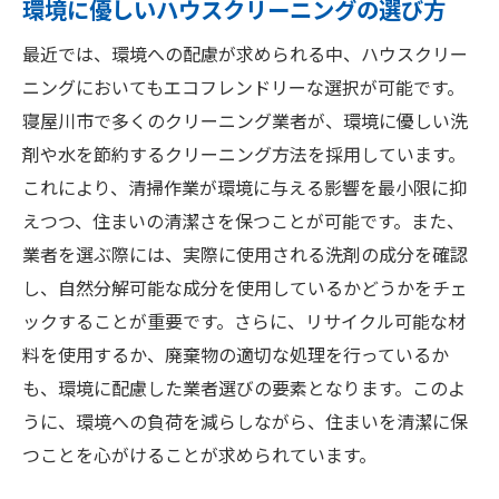
カーペットの深層清掃
環境に優しいハウスクリーニングの選び方
窓とサッシのプロによる清掃
最近では、環境への配慮が求められる中、ハウスクリー
エアコンのクリーニングプロセス
ニングにおいてもエコフレンドリーな選択が可能です。
寝屋川市のハウスクリーニングで生活の質を向
寝屋川市で多くのクリーニング業者が、環境に優しい洗
上させる方法
剤や水を節約するクリーニング方法を採用しています。
快適な住環境を保つための定期的なクリー
これにより、清掃作業が環境に与える影響を最小限に抑
ニング
えつつ、住まいの清潔さを保つことが可能です。また、
業者を選ぶ際には、実際に使用される洗剤の成分を確認
ライフスタイルに合わせたクリーニングプ
し、自然分解可能な成分を使用しているかどうかをチェ
ランの選び方
ックすることが重要です。さらに、リサイクル可能な材
住まいの健康を守るためのクリーニング
料を使用するか、廃棄物の適切な処理を行っているか
プロのアドバイスを活用した生活改善法
も、環境に配慮した業者選びの要素となります。このよ
家族全員で取り組むクリーニングの習慣化
うに、環境への負荷を減らしながら、住まいを清潔に保
長期的な視点で考えるクリーニング戦略
つことを心がけることが求められています。
ハウスクリーニング選びで知っておきたいポイ