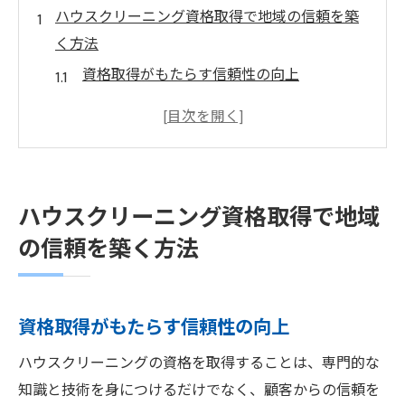
ハウスクリーニング資格取得で地域の信頼を築
く方法
資格取得がもたらす信頼性の向上
地域密着型サービスの成功事例
顧客との信頼関係を深めるコミュニケーシ
ョン
資格が保証する高品質なサービスの提供
ハウスクリーニング資格取得で地域
寝屋川市での資格取得者の地域貢献
の信頼を築く方法
信頼を築くための持続可能な取り組み
寝屋川市でハウスクリーニング資格を活かした
キャリアアップ
資格取得がもたらす信頼性の向上
資格がキャリアに与える影響
ハウスクリーニングの資格を取得することは、専門的な
地元企業での就職機会の拡大
知識と技術を身につけるだけでなく、顧客からの信頼を