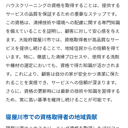
実地研修の重要性とその内容
ハウスクリーニングの資格を取得することは、提供する
資格取得後のフォローアップ体制
サービスの品質を保証するための重要なステップです。
資格取得者の成功体験とアドバイス
この資格は、清掃技術や環境への配慮に関する専門知識
地域に根ざしたハウスクリーニングで信頼を得
を備えていることを証明し、顧客に対して安心感を与え
る方法
ます。大阪府寝屋川市では、資格取得者が高品質なサー
地元密着型サービスの魅力
ビスを提供し続けることで、地域住民からの信頼を得て
います。特に、徹底した清掃プロセスや、使用する洗剤
信頼構築に必要な顧客対応
や機材の選定においても、資格で得た知識が活かされま
コミュニティへの貢献活動の紹介
す。これにより、顧客は自分の家が安全かつ清潔に保た
フィードバックを活かしたサービス改善
れることを実感でき、サービスへの信頼が深まります。
長期的な顧客関係を築くためのポイント
さらに、資格の更新時には最新の技術や知識を習得する
寝屋川市で信頼を得た企業の事例
ため、常に高い基準を維持し続けることが可能です。
寝屋川市での資格取得者の地域貢献