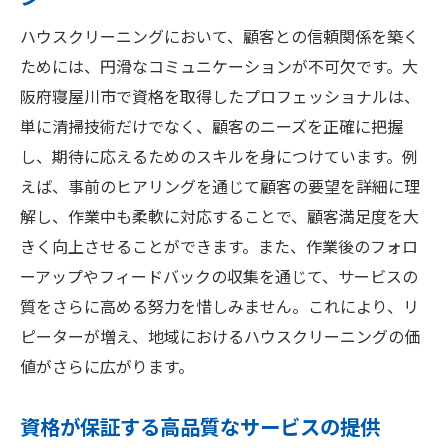
資格取得で生活に新しい視点を生むハウスクリ
ハウスクリーニングにおいて、顧客との信頼関係を築く
ーニング
ためには、円滑なコミュニケーションが不可欠です。大
資格が生活スタイルに与える影響
阪府寝屋川市で資格を取得したプロフェッショナルは、
清掃のプロ視点から見た生活改善
単に清掃技術だけでなく、顧客のニーズを正確に把握
資格取得による新しいライフスタイル提案
し、期待に応えるためのスキルを身につけています。例
日常生活への応用と効果
えば、事前のヒアリングを通じて顧客の要望を詳細に理
清掃を通じた生活の質の向上
解し、作業中も柔軟に対応することで、顧客満足度を大
きく向上させることができます。また、作業後のフォロ
寝屋川市での資格取得者の生活変化
ーアップやフィードバックの収集を通じて、サービスの
寝屋川市でのハウスクリーニング資格取得のス
質をさらに高める努力を惜しみません。これにより、リ
テップ
ピーターが増え、地域におけるハウスクリーニングの価
資格取得までの基本的な流れ
値がさらに広がります。
必要な資格試験とその対策
寝屋川市での講座やセミナー情報
資格が保証する高品質なサービスの提供