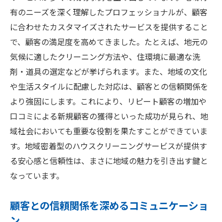
研修プログラムの内容と特徴
有のニーズを深く理解したプロフェッショナルが、顧客
に合わせたカスタマイズされたサービスを提供すること
寝屋川市での実践的な学習機会
で、顧客の満足度を高めてきました。たとえば、地元の
専門知識を活かした問題解決力
気候に適したクリーニング方法や、住環境に最適な洗
顧客満足度を高める知識の応用法
剤・道具の選定などが挙げられます。また、地域の文化
専門知識が地域清掃文化に与える影響
や生活スタイルに配慮した対応は、顧客との信頼関係を
ハウスクリーニング資格が地元需要に応える理
より強固にします。これにより、リピート顧客の増加や
由
口コミによる新規顧客の獲得といった成功が見られ、地
地域のニーズを満たす資格のメリット
域社会においても重要な役割を果たすことができていま
需要に応じたサービス開発の重要性
す。地域密着型のハウスクリーニングサービスが提供す
る安心感と信頼性は、まさに地域の魅力を引き出す鍵と
資格取得者が担う地域の清掃事情
なっています。
地元住民に支持される理由とは
寝屋川市での需要分析とその応用
顧客との信頼関係を深めるコミュニケーショ
資格がもたらす地域経済への貢献
ン