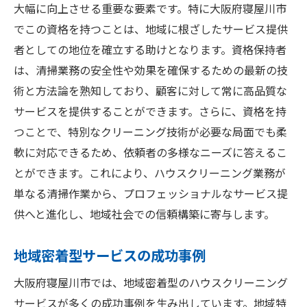
スキルアップによる昇進の可能性
大幅に向上させる重要な要素です。特に大阪府寝屋川市
ハウスクリーニング業界でのキャリアパス
でこの資格を持つことは、地域に根ざしたサービス提供
資格を活かした独立・起業のチャンス
者としての地位を確立する助けとなります。資格保持者
寝屋川市でのキャリア成功事例
は、清掃業務の安全性や効果を確保するための最新の技
術と方法論を熟知しており、顧客に対して常に高品質な
環境配慮が魅力のハウスクリーニング資格とは
サービスを提供することができます。さらに、資格を持
エコフレンドリーな清掃技術の学習
つことで、特別なクリーニング技術が必要な局面でも柔
環境保全への貢献が評価される理由
軟に対応できるため、依頼者の多様なニーズに答えるこ
持続可能な清掃方法の広がり
とができます。これにより、ハウスクリーニング業務が
環境に優しい製品の活用法
単なる清掃作業から、プロフェッショナルなサービス提
地域と環境の調和を目指す清掃活動
供へと進化し、地域社会での信頼構築に寄与します。
寝屋川市で環境意識を高める取り組み
地域密着型サービスの成功事例
寝屋川市で学べるハウスクリーニングの専門知
識の重要性
大阪府寝屋川市では、地域密着型のハウスクリーニング
専門知識がもたらす清掃の質の向上
サービスが多くの成功事例を生み出しています。地域特