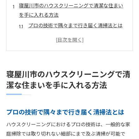
寝屋川市のハウスクリーニングで清潔な住まい
を手に入れる方法
プロの技術で隅々まで行き届く清掃法とは
日々の生活で蓄積される汚れへの対処法
清潔感を保つための定期メンテナンスの重
要性
ハウスクリーニングの需要が高まる理由
寝屋川市のハウスクリーニングで清
寝屋川市の環境に適した清掃サービスの選
潔な住まいを手に入れる方法
び方
初めてのハウスクリーニング体験を安心し
て行うために
プロの技術で隅々まで行き届く清掃法とは
ハウスクリーニングの保険付きサービスが提供
ハウスクリーニングにおけるプロの技術は、一般的な家
する安心感
庭掃除では取り切れない細部にまで及ぶ清掃が可能で
保険で守られる清掃のメリットとは