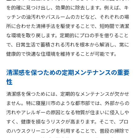
プロに任せることで得られる安心感
を的確に見つけ出し、効果的に除去します。例えば、キ
清掃前後の劇的な変化を実感
ッチンの油汚れやバスルームのカビなど、それぞれの場
大阪府で選ばれるハウスクリーニングとその魅
所に合わせた清掃手法を駆使することで、短時間で清潔
力とは
な環境を取り戻します。定期的にプロの手を借りること
大阪府のハウスクリーニング市場の現状
で、日常生活で蓄積される汚れを根本から解消し、常に
地域住民が求める清掃サービスの特徴
健康的で快適な住環境を維持することが可能です。
選ばれるハウスクリーニング会社の共通点
清潔感を保つための定期メンテナンスの重要
生活スタイルに合わせたサービスの提案
性
大阪府特有の清掃ニーズに応える
清潔感を保つためには、定期的なメンテナンスが欠かせ
地域密着型サービスの利点
ません。特に寝屋川市のような都市部では、外部からの
保険で守られる寝屋川市のハウスクリーニング
汚れやアレルギーの原因となる物質が住まいに侵入しや
の利点
すく、健康を損なうリスクが高まります。そこで、プロ
保険付きサービスのコストパフォーマンス
のハウスクリーニングを利用することで、普段の掃除で
安心して任せられるプロの清掃技術