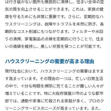
は行き届かない箇所も徹底的に清掃し、住まい全体の空
トラブル発生時の迅速な対応力
気の質を向上させることができます。これは、家族の健
安心感を提供する保険の具体例
康を守るためにも非常に重要です。さらに、定期的なハ
利用者が語る安心感の理由
ウスクリーニングは、故障やトラブルを未然に防ぎ、長
期的なコスト削減にもつながります。フィルターや水回
保険付きサービスの賢い選び方
りの清掃、家電製品の点検を定期的に行うことで、住ま
寝屋川市の住まいを保険付きハウスクリーニン
いの価値を維持し、美しい状態を保つことが可能です。
グで守る理由
住まいを長持ちさせるための清掃戦略
ハウスクリーニングの需要が高まる理由
保険でカバーされる清掃内容とは
現代社会において、ハウスクリーニングの需要はますま
安心して依頼できる清掃業者の特徴
す高まっています。その理由の一つは、忙しい日常生活
トラブルを未然に防ぐための保険活用法
の中で、十分な時間を掃除に充てることが難しい人々が
住まいの価値を守る清掃の重要性
増えていることです。特に大阪府寝屋川市のような都市
住まいを清潔に保つためのスマートな選択
部では、通勤や家事に忙殺される家庭が多く、プロのク
ハウスクリーニングの保険付きサービスで生活
リーニングサービスのニーズが高まっています。また、