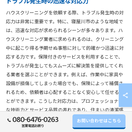
トラブル発生時の迅速な対応力
ハウスクリーニングを依頼する際、トラブル発生時の対
応力は非常に重要です。特に、寝屋川市のような地域で
は、迅速な対応が求められるシーンが多々あります。ハ
ウスクリーニング業者に求められるのは、クリーニング
中に起こり得る予期せぬ事態に対して的確かつ迅速に対
応する力です。保険付きのサービスを利用することで、
トラブルが発生してもスムーズに解決策を提供してくれ
る業者を選ぶことができます。例えば、作業中に家具や
設備が損傷してしまった場合でも、保険によって補償さ
れるため、依頼者は心配することなく安心して任せるこ
とができます。こうした対応力は、プロフェッショナル
な技術力とサービス品質の表れであり、住まいの清潔感
080-6476-0263
を維持するための頼りになる要素です。
お問い合わせはこちら
営業電話お断り