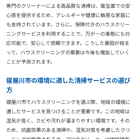
の質を向上
専門のクリーナーによる高品質な清掃は、衛生面での安
清掃がもたらす健康的な生活環境
心感を提供するため、アレルギーや健康に敏感な家庭に
も支持されています。さらに、保険付きのハウスクリー
保険付きサービスで得られる安心感
ニングサービスを利用することで、万が一の事態にも対
生活の質を高める清掃プランの提案
応可能で、安心して依頼できます。こうした要因が相ま
プロの清掃でストレスフリーな日常を
って、ハウスクリーニングの需要は今後も増加していく
保険で守られる住まいの美しさ
ことが予測されます。
清掃後の快適な暮らしを実感
寝屋川市でハウスクリーニングを選ぶ際の重要
寝屋川市の環境に適した清掃サービスの選び
ポイント
方
信頼できる業者選びのコツ
寝屋川市でハウスクリーニングを選ぶ際、地域の環境に
サービス内容と料金の比較方法
適したサービスを見つけることが重要です。この地域は
口コミや評判を参考にする理由
湿気が高く、カビや汚れが溜まりやすい環境です。その
契約前に確認すべき重要事項
ため、抗菌効果のある清掃や、湿気対策を考慮したクリ