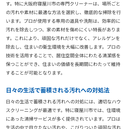
す。特に大阪府寝屋川市の専門クリーナーは、場所ごと
予期せぬトラブルへの備え方
の汚れや素材に最適な方法を選択し、徹底的な掃除を行
安心して依頼できる保険付きサービスの選
います。プロが使用する専用の道具や洗剤は、効率的に
び方
汚れを除去しつつ、家の素材を傷めにくい特長がありま
保険がカバーする範囲を理解する
す。これにより、頑固な汚れだけでなく、アレルゲンを
ハウスクリーニング業界の安全基準とは
除去し、住まいの衛生環境を大幅に改善します。プロの
保険付きサービスの利用者の声
技術を活用することで、居住空間全体にわたる清潔感を
保つことができ、住まいの価値を長期間にわたって維持
専門家に任せる寝屋川市のハウスクリーニング
することが可能となります。
で住まい一新
専門家の技術がもたらす清潔感の違い
日々の生活で蓄積される汚れへの対処法
プロフェッショナルな清掃が選ばれる理由
日々の生活で蓄積される汚れへの対処には、適切なハウ
寝屋川市での専門家による清掃事例
スクリーニングが最適です。特に寝屋川市では、住環境
ハウスクリーニングで住まいの価値を高め
にあった清掃サービスが多く提供されています。プロは
る
生活の中で目立たない汚れや、こびりついた頑固な汚れ