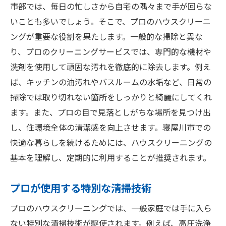
利用者の口コミ活用術
市部では、毎日の忙しさから自宅の隅々まで手が回らな
効果的なハウスクリーニングのタイミング
いことも多いでしょう。そこで、プロのハウスクリーニ
クリーニング後の効果を最大化するコツ
ングが重要な役割を果たします。一般的な掃除と異な
サービス内容の比較で見極める業者選び
り、プロのクリーニングサービスでは、専門的な機材や
洗剤を使用して頑固な汚れを徹底的に除去します。例え
マンションや戸建てに適した寝屋川市のハウス
ば、キッチンの油汚れやバスルームの水垢など、日常の
クリーニングサービス
掃除では取り切れない箇所をしっかりと綺麗にしてくれ
戸建てとマンションの清掃サービスの違い
ます。また、プロの目で見落としがちな場所を見つけ出
各住宅タイプに対応したクリーニングプラ
し、住環境全体の清潔感を向上させます。寝屋川市での
ン
快適な暮らしを続けるためには、ハウスクリーニングの
子育て世代におすすめの清掃サービス
基本を理解し、定期的に利用することが推奨されます。
高齢者向け安心プランの活用法
大掃除に最適なサービスの選び方
プロが使用する特別な清掃技術
ペットがいる家庭に必要なハウスクリーニ
プロのハウスクリーニングでは、一般家庭では手に入ら
ング
ない特別な清掃技術が駆使されます。例えば、高圧洗浄