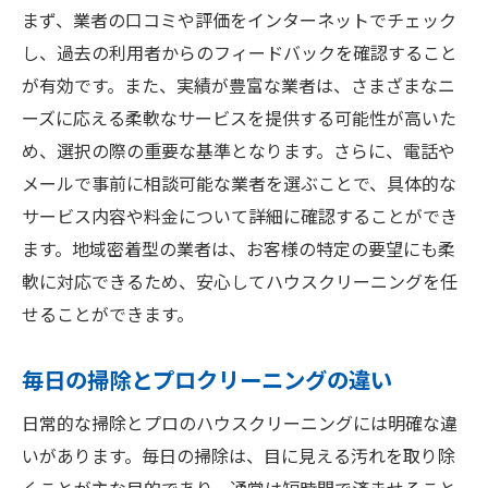
まず、業者の口コミや評価をインターネットでチェック
ハウスクリーニングで得られる心理的効果
し、過去の利用者からのフィードバックを確認すること
家族全員で清掃を楽しむアイディア
が有効です。また、実績が豊富な業者は、さまざまなニ
クリーニング後のメンテナンスのコツ
ーズに応える柔軟なサービスを提供する可能性が高いた
賢く利用するためのコスト管理法
め、選択の際の重要な基準となります。さらに、電話や
プロの助けを借りて理想の住まいを実現
メールで事前に相談可能な業者を選ぶことで、具体的な
ハウスクリーニングで寝屋川市の生活をグレー
サービス内容や料金について詳細に確認することができ
ドアップする方法
ます。地域密着型の業者は、お客様の特定の要望にも柔
クリーニング後のインテリア活用法
軟に対応できるため、安心してハウスクリーニングを任
せることができます。
住環境改善で得られる健康効果
長持ちする清潔感の保ち方
毎日の掃除とプロクリーニングの違い
プロによるアフターサービスの活用
日常的な掃除とプロのハウスクリーニングには明確な違
地域密着型サービスの選び方
いがあります。毎日の掃除は、目に見える汚れを取り除
新しいライフスタイルを提案するクリーニ