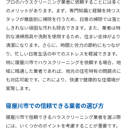
サービス内容の透明性を確保する方法
プロのハウスクリーニング業者に依頼することには多く
初めて利用する際の不安を解消するコツ
のメリットがあります。まず、専門知識と経験を持つス
タッフが徹底的に掃除を行うため、日常の掃除では落と
長年の実績を持つ業者の利点
しきれない頑固な汚れも除去できます。また、業者は特
日常の汚れを徹底除去する寝屋川市のクリーニ
別な清掃用具や洗剤を使用するため、住まい全体がより
ングサービス
清潔になります。さらに、時間と労力の節約にもつなが
頑固な汚れを落とすプロの技
り、忙しい日常生活の中でのストレスを軽減できます。
場所別の効果的な清掃方法
特に寝屋川市でハウスクリーニングを依頼する場合、地
汚れの種類に応じたクリーニング対策
域に精通した業者であれば、地元の住宅特有の問題点に
忙しい家庭向けの時短クリーニング
も対応可能です。これにより、快適で健康的な住環境が
定期清掃で快適さを保つ方法
実現します。
プロが教える掃除の裏技
寝屋川市での信頼できる業者の選び方
寝屋川市の住まいをより豊かにするハウスクリ
ーニングの活用法
寝屋川市で信頼できるハウスクリーニング業者を選ぶ際
生活の質を向上させる清掃の効果
には、いくつかのポイントを考慮することが重要です。