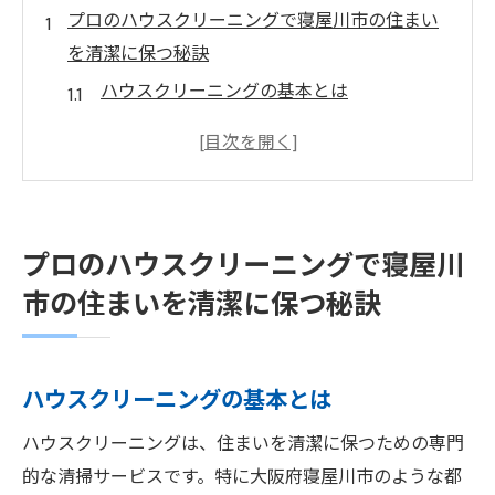
プロのハウスクリーニングで寝屋川市の住まい
を清潔に保つ秘訣
ハウスクリーニングの基本とは
プロが使用する特別な清掃技術
専門業者に依頼するメリット
寝屋川市での信頼できる業者の選び方
毎日の掃除とプロクリーニングの違い
プロのハウスクリーニングで寝屋川
プロに任せることで実現する健康的な住ま
市の住まいを清潔に保つ秘訣
い
寝屋川市でのハウスクリーニングの選び方とそ
の効果
ハウスクリーニングの基本とは
価格だけで選ばない業者選びのポイント
ハウスクリーニングは、住まいを清潔に保つための専門
クリーニング業者の実績を確認する方法
的な清掃サービスです。特に大阪府寝屋川市のような都