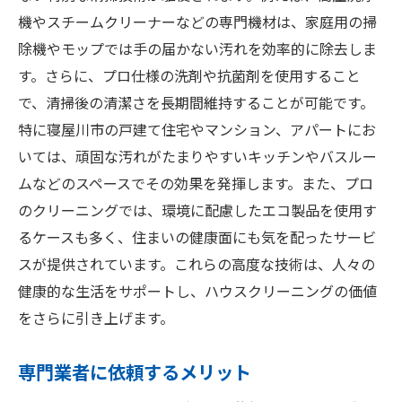
快適な住環境を実現するための寝屋川市のハウ
機やスチームクリーナーなどの専門機材は、家庭用の掃
スクリーニング方法
除機やモップでは手の届かない汚れを効率的に除去しま
専門業者による環境に優しい清掃手法
す。さらに、プロ仕様の洗剤や抗菌剤を使用すること
アレルゲン対策を考慮したクリーニング
で、清掃後の清潔さを長期間維持することが可能です。
特に寝屋川市の戸建て住宅やマンション、アパートにお
季節ごとのおすすめ清掃スケジュール
いては、頑固な汚れがたまりやすいキッチンやバスルー
ハウスクリーニングで健康維持を
ムなどのスペースでその効果を発揮します。また、プロ
定期的なメンテナンスの重要性
のクリーニングでは、環境に配慮したエコ製品を使用す
日常の掃除では届かない場所の清掃
るケースも多く、住まいの健康面にも気を配ったサービ
寝屋川市で評判のハウスクリーニング業者を選
スが提供されています。これらの高度な技術は、人々の
ぶポイント
健康的な生活をサポートし、ハウスクリーニングの価値
口コミサイトの活用法
をさらに引き上げます。
地元で評判の業者の見つけ方
専門業者に依頼するメリット
業者の信頼性を確認するチェックリスト